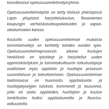
koordinoinut opetussuunnitelmatyöryhmä.
Opetussuunnitelmatyötä on tehty tiiviissä yhteistyössä
Lapin yliopiston harjoittelukoulun, Rovaniemen
kaupungin varhaiskasvatuspalveluiden ja vapaa-
aikatoimialan kanssa.
Kouluilla uuden opetussuunnitelman mukaisia
toimintamalleja on kehitetty kahden vuoden ajan.
Opetussuunnitelmaprosessin aikana koulujen
henkilöstö on työstänyt ja harjoitellut uuden
oppimiskäsityksen ja toimintakulttuurin toteutustapoja
osallistaen myös oppilaita ja huoltajia prosessin
suunnitteluun ja toteuttamiseen. Opetussuunnitelman
laatimisessa on huomioitu oppilaskunta- ja
huoltajakyselyjen tulokset, kommentit ja lausunnot,
joita on saatu oppilaiden, huoltajien ja koulun
henkilöstön lisäksi oppilaskunnilta ja Nuoriso-
valtuustolta.