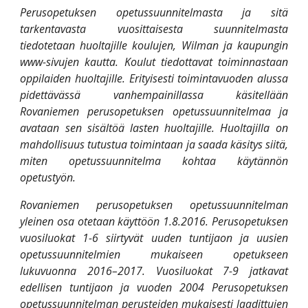
Perusopetuksen opetussuunnitelmasta ja sitä
tarkentavasta vuosittaisesta suunnitelmasta
tiedotetaan huoltajille koulujen, Wilman ja kaupungin
www-sivujen kautta. Koulut tiedottavat toiminnastaan
oppilaiden huoltajille. Erityisesti toimintavuoden alussa
pidettävässä vanhempainillassa käsitellään
Rovaniemen perusopetuksen opetussuunnitelmaa ja
avataan sen sisältöä lasten huoltajille. Huoltajilla on
mahdollisuus tutustua toimintaan ja saada käsitys siitä,
miten opetussuunnitelma kohtaa käytännön
opetustyön.
Rovaniemen perusopetuksen opetussuunnitelman
yleinen osa otetaan käyttöön 1.8.2016. Perusopetuksen
vuosiluokat 1-6 siirtyvät uuden tuntijaon ja uusien
opetussuunnitelmien mukaiseen opetukseen
lukuvuonna 2016–2017. Vuosiluokat 7-9 jatkavat
edellisen tuntijaon ja vuoden 2004 Perusopetuksen
opetussuunnitelman perusteiden mukaisesti laadittujen