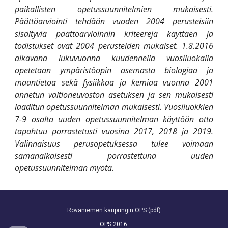
paikallisten opetussuunnitelmien mukaisesti.
Päättöarviointi tehdään vuoden 2004 perusteisiin
sisältyviä päättöarvioinnin kriteerejä käyttäen ja
todistukset ovat 2004 perusteiden mukaiset. 1.8.2016
alkavana lukuvuonna kuudennella vuosiluokalla
opetetaan ympäristöopin asemasta biologiaa ja
maantietoa sekä fysiikkaa ja kemiaa vuonna 2001
annetun valtioneuvoston asetuksen ja sen mukaisesti
laaditun opetussuunnitelman mukaisesti. Vuosiluokkien
7-9 osalta uuden opetussuunnitelman käyttöön otto
tapahtuu porrastetusti vuosina 2017, 2018 ja 2019.
Valinnaisuus perusopetuksessa tulee voimaan
samanaikaisesti porrastettuna uuden
opetussuunnitelman myötä.
Rovaniemen kaupungin OPS (pdf)
OPS 2016 