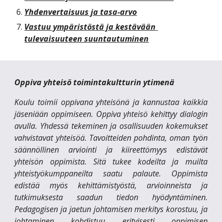
Yhdenvertaisuus ja tasa-arvo
Vastuu ympäristöstä ja kestävään 
tulevaisuuteen suuntautuminen
Oppiva yhteisö toimintakultturin ytimenä
Koulu toimii oppivana yhteisönä ja kannustaa kaikkia
jäseniään oppimiseen. Oppiva yhteisö kehittyy dialogin
avulla. Yhdessä tekeminen ja osallisuuden kokemukset
vahvistavat yhteisöä. Tavoitteiden pohdinta, oman työn
säännöllinen arviointi ja kiireettömyys edistävät
yhteisön oppimista. Sitä tukee kodeilta ja muilta
yhteistyökumppaneilta saatu palaute. Oppimista
edistää myös kehittämistyöstä, arvioinneista ja
tutkimuksesta saadun tiedon hyödyntäminen.
Pedagogisen ja jaetun johtamisen merkitys korostuu, ja
johtaminen kohdistuu erityisesti oppimisen