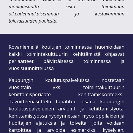
moninaisuutta sekä toimimaan
oikeudenmukaisemman ja kestävämmän
tulevaisuuden puolesta.
Rovaniemellä koulujen toiminnassa huomioidaan
kaikki toimintakulttuurin kehittämistä ohjaavat
periaatteet päivittäisessä toiminnassa ja
vuosisuunnittelussa.
Kaupungin koulutuspalveluissa nostetaan
vuosittain yksi toimintakulttuurin
kehittämisperiaate kehittämiskohteeksi.
Tavoitteenasettelu tapahtuu osana kaupungin
koulutuspalveluiden arviointi ja kehittämistyötä.
Kehittämistyössä hyödynnetään myös oppilaiden ja
huoltajien ajatuksia ja toiveita, joita voidaan
kartoittaa ja arvioida esimerkiksi kyselyjen,