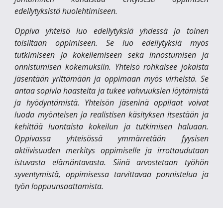
edellytyksistä huolehtimiseen.
Oppiva yhteisö luo edellytyksiä yhdessä ja toinen
toisiltaan oppimiseen. Se luo edellytyksiä myös
tutkimiseen ja kokeilemiseen sekä innostumisen ja
onnistumisen kokemuksiin. Yhteisö rohkaisee jokaista
jäsentään yrittämään ja oppimaan myös virheistä. Se
antaa sopivia haasteita ja tukee vahvuuksien löytämistä
ja hyödyntämistä. Yhteisön jäseninä oppilaat voivat
luoda myönteisen ja realistisen käsityksen itsestään ja
kehittää luontaista kokeilun ja tutkimisen haluaan.
Oppivassa yhteisössä ymmärretään fyysisen
aktiivisuuden merkitys oppimiselle ja irrottaudutaan
istuvasta elämäntavasta. Siinä arvostetaan työhön
syventymistä, oppimisessa tarvittavaa ponnistelua ja
työn loppuunsaattamista.