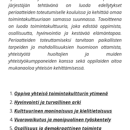
järjestäjän tehtävänä on luoda edellytykset
periaatteiden toteutumiselle kouluissa ja kehittää omaa
toimintakulttuuriaan samassa suunnassa. Tavoitteena
on luoda toimintakulttuuria, joka edistää oppimista,
osallisuutta, hyvinvointia ja kestävää elämäntapaa.
Periaatteiden toteuttamiseksi tarvitaan paikallisten
tarpeiden ja mahdollisuuksien huomioon ottamista,
yhteistyötä huoltajien ja muiden
yhteistyökumppaneiden kanssa sekä oppilaiden aitoa
mukanaoloa yhteisön kehittämisessä.
Oppiva yhteisö toimintakultturin ytimenä
Hyvinvointi ja turvallinen arki
Kulttuurinen moninaisuus ja kielitietoisuus
Vuorovaikutus ja monipuolinen työskentely
Osallisuus ja demokraattinen toiminta