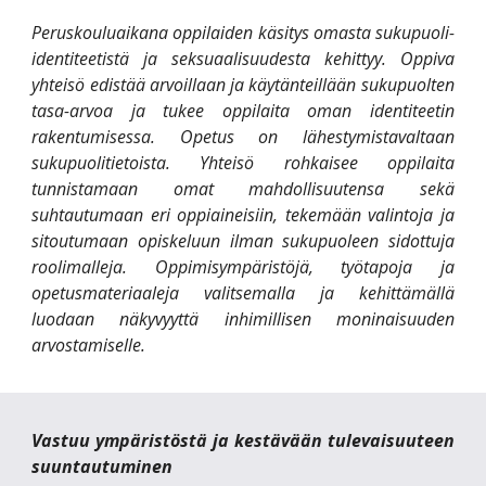
Peruskouluaikana oppilaiden käsitys omasta sukupuoli-
identiteetistä ja seksuaalisuudesta kehittyy. Oppiva
yhteisö edistää arvoillaan ja käytänteillään sukupuolten
tasa-arvoa ja tukee oppilaita oman identiteetin
rakentumisessa. Opetus on lähestymistavaltaan
sukupuolitietoista. Yhteisö rohkaisee oppilaita
tunnistamaan omat mahdollisuutensa sekä
suhtautumaan eri oppiaineisiin, tekemään valintoja ja
sitoutumaan opiskeluun ilman sukupuoleen sidottuja
roolimalleja. Oppimisympäristöjä, työtapoja ja
opetusmateriaaleja valitsemalla ja kehittämällä
luodaan näkyvyyttä inhimillisen moninaisuuden
arvostamiselle.
Vastuu ympäristöstä ja kestävään tulevaisuuteen
suuntautuminen