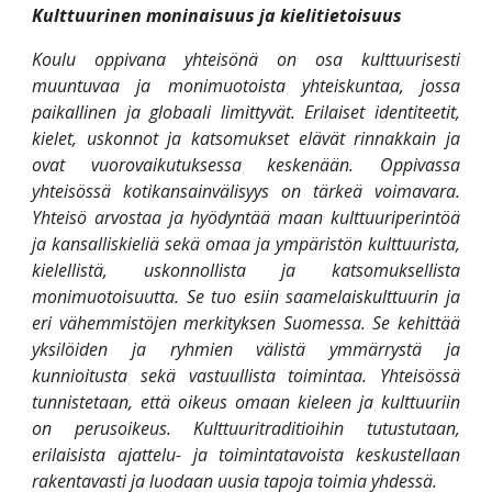
Kulttuurinen moninaisuus ja kielitietoisuus
Koulu oppivana yhteisönä on osa kulttuurisesti
muuntuvaa ja monimuotoista yhteiskuntaa, jossa
paikallinen ja globaali limittyvät. Erilaiset identiteetit,
kielet, uskonnot ja katsomukset elävät rinnakkain ja
ovat vuorovaikutuksessa keskenään. Oppivassa
yhteisössä kotikansainvälisyys on tärkeä voimavara.
Yhteisö arvostaa ja hyödyntää maan kulttuuriperintöä
ja kansalliskieliä sekä omaa ja ympäristön kulttuurista,
kielellistä, uskonnollista ja katsomuksellista
monimuotoisuutta. Se tuo esiin saamelaiskulttuurin ja
eri vähemmistöjen merkityksen Suomessa. Se kehittää
yksilöiden ja ryhmien välistä ymmärrystä ja
kunnioitusta sekä vastuullista toimintaa. Yhteisössä
tunnistetaan, että oikeus omaan kieleen ja kulttuuriin
on perusoikeus. Kulttuuritraditioihin tutustutaan,
erilaisista ajattelu- ja toimintatavoista keskustellaan
rakentavasti ja luodaan uusia tapoja toimia yhdessä.