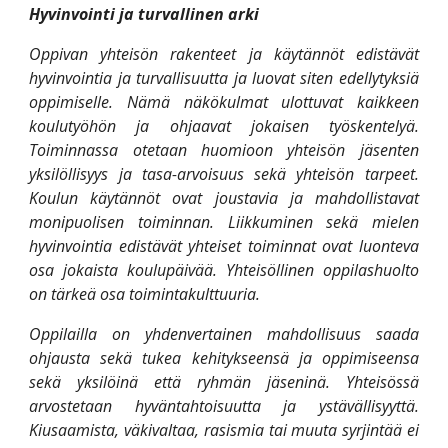
Hyvinvointi ja turvallinen arki
Oppivan yhteisön rakenteet ja käytännöt edistävät
hyvinvointia ja turvallisuutta ja luovat siten edellytyksiä
oppimiselle. Nämä näkökulmat ulottuvat kaikkeen
koulutyöhön ja ohjaavat jokaisen työskentelyä.
Toiminnassa otetaan huomioon yhteisön jäsenten
yksilöllisyys ja tasa-arvoisuus sekä yhteisön tarpeet.
Koulun käytännöt ovat joustavia ja mahdollistavat
monipuolisen toiminnan. Liikkuminen sekä mielen
hyvinvointia edistävät yhteiset toiminnat ovat luonteva
osa jokaista koulupäivää. Yhteisöllinen oppilashuolto
on tärkeä osa toimintakulttuuria.
Oppilailla on yhdenvertainen mahdollisuus saada
ohjausta sekä tukea kehitykseensä ja oppimiseensa
sekä yksilöinä että ryhmän jäseninä. Yhteisössä
arvostetaan hyväntahtoisuutta ja ystävällisyyttä.
Kiusaamista, väkivaltaa, rasismia tai muuta syrjintää ei