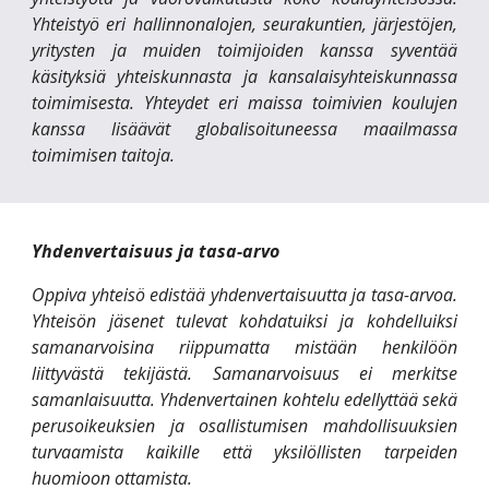
Yhteistyö eri hallinnonalojen, seurakuntien, järjestöjen,
yritysten ja muiden toimijoiden kanssa syventää
käsityksiä yhteiskunnasta ja kansalaisyhteiskunnassa
toimimisesta. Yhteydet eri maissa toimivien koulujen
kanssa lisäävät globalisoituneessa maailmassa
toimimisen taitoja.
Yhdenvertaisuus ja tasa-arvo
Oppiva yhteisö edistää yhdenvertaisuutta ja tasa-arvoa.
Yhteisön jäsenet tulevat kohdatuiksi ja kohdelluiksi
samanarvoisina riippumatta mistään henkilöön
liittyvästä tekijästä. Samanarvoisuus ei merkitse
samanlaisuutta. Yhdenvertainen kohtelu edellyttää sekä
perusoikeuksien ja osallistumisen mahdollisuuksien
turvaamista kaikille että yksilöllisten tarpeiden
huomioon ottamista.