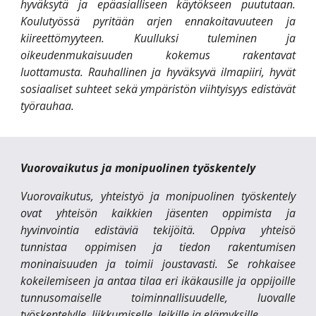
hyväksytä ja epäasialliseen käytökseen puututaan.
Koulutyössä pyritään arjen ennakoitavuuteen ja
kiireettömyyteen. Kuulluksi tuleminen ja
oikeudenmukaisuuden kokemus rakentavat
luottamusta. Rauhallinen ja hyväksyvä ilmapiiri, hyvät
sosiaaliset suhteet sekä ympäristön viihtyisyys edistävät
työrauhaa.
Vuorovaikutus ja monipuolinen työskentely
Vuorovaikutus, yhteistyö ja monipuolinen työskentely
ovat yhteisön kaikkien jäsenten oppimista ja
hyvinvointia edistäviä tekijöitä. Oppiva yhteisö
tunnistaa oppimisen ja tiedon rakentumisen
moninaisuuden ja toimii joustavasti. Se rohkaisee
kokeilemiseen ja antaa tilaa eri ikäkausille ja oppijoille
tunnusomaiselle toiminnallisuudelle, luovalle
työskentelylle, liikkumiselle, leikille ja elämyksille.