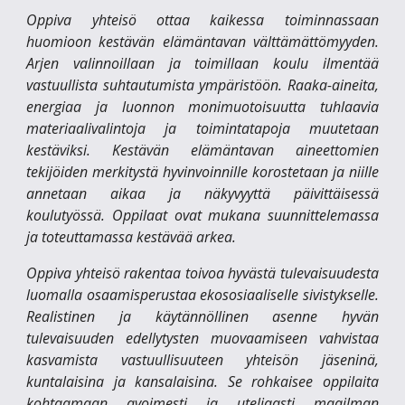
Oppiva yhteisö ottaa kaikessa toiminnassaan
huomioon kestävän elämäntavan välttämättömyyden.
Arjen valinnoillaan ja toimillaan koulu ilmentää
vastuullista suhtautumista ympäristöön. Raaka-aineita,
energiaa ja luonnon monimuotoisuutta tuhlaavia
materiaalivalintoja ja toimintatapoja muutetaan
kestäviksi. Kestävän elämäntavan aineettomien
tekijöiden merkitystä hyvinvoinnille korostetaan ja niille
annetaan aikaa ja näkyvyyttä päivittäisessä
koulutyössä. Oppilaat ovat mukana suunnittelemassa
ja toteuttamassa kestävää arkea.
Oppiva yhteisö rakentaa toivoa hyvästä tulevaisuudesta
luomalla osaamisperustaa ekososiaaliselle sivistykselle.
Realistinen ja käytännöllinen asenne hyvän
tulevaisuuden edellytysten muovaamiseen vahvistaa
kasvamista vastuullisuuteen yhteisön jäseninä,
kuntalaisina ja kansalaisina. Se rohkaisee oppilaita
kohtaamaan avoimesti ja uteliaasti maailman