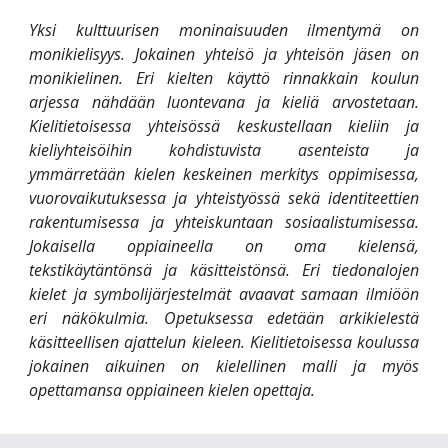
Yksi kulttuurisen moninaisuuden ilmentymä on
monikielisyys. Jokainen yhteisö ja yhteisön jäsen on
monikielinen. Eri kielten käyttö rinnakkain koulun
arjessa nähdään luontevana ja kieliä arvostetaan.
Kielitietoisessa yhteisössä keskustellaan kieliin ja
kieliyhteisöihin kohdistuvista asenteista ja
ymmärretään kielen keskeinen merkitys oppimisessa,
vuorovaikutuksessa ja yhteistyössä sekä identiteettien
rakentumisessa ja yhteiskuntaan sosiaalistumisessa.
Jokaisella oppiaineella on oma kielensä,
tekstikäytäntönsä ja käsitteistönsä. Eri tiedonalojen
kielet ja symbolijärjestelmät avaavat samaan ilmiöön
eri näkökulmia. Opetuksessa edetään arkikielestä
käsitteellisen ajattelun kieleen. Kielitietoisessa koulussa
jokainen aikuinen on kielellinen malli ja myös
opettamansa oppiaineen kielen opettaja.