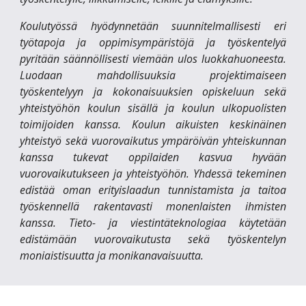
Koulutyössä hyödynnetään suunnitelmallisesti eri
työtapoja ja oppimisympäristöjä ja työskentelyä
pyritään säännöllisesti viemään ulos luokkahuoneesta.
Luodaan mahdollisuuksia projektimaiseen
työskentelyyn ja kokonaisuuksien opiskeluun sekä
yhteistyöhön koulun sisällä ja koulun ulkopuolisten
toimijoiden kanssa. Koulun aikuisten keskinäinen
yhteistyö sekä vuorovaikutus ympäröivän yhteiskunnan
kanssa tukevat oppilaiden kasvua hyvään
vuorovaikutukseen ja yhteistyöhön. Yhdessä tekeminen
edistää oman erityislaadun tunnistamista ja taitoa
työskennellä rakentavasti monenlaisten ihmisten
kanssa. Tieto- ja viestintäteknologiaa käytetään
edistämään vuorovaikutusta sekä työskentelyn
moniaistisuutta ja monikanavaisuutta.