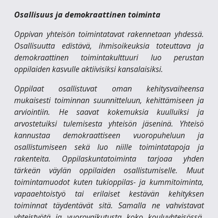
Osallisuus ja demokraattinen toiminta
Oppivan yhteisön toimintatavat rakennetaan yhdessä.
Osallisuutta edistävä, ihmisoikeuksia toteuttava ja
demokraattinen toimintakulttuuri luo perustan
oppilaiden kasvulle aktiivisiksi kansalaisiksi.
Oppilaat osallistuvat oman kehitysvaiheensa
mukaisesti toiminnan suunnitteluun, kehittämiseen ja
arviointiin. He saavat kokemuksia kuulluiksi ja
arvostetuiksi tulemisesta yhteisön jäseninä. Yhteisö
kannustaa demokraattiseen vuoropuheluun ja
osallistumiseen sekä luo niille toimintatapoja ja
rakenteita. Oppilaskuntatoiminta tarjoaa yhden
tärkeän väylän oppilaiden osallistumiselle. Muut
toimintamuodot kuten tukioppilas- ja kummitoiminta,
vapaaehtoistyö tai erilaiset kestävän kehityksen
toiminnat täydentävät sitä. Samalla ne vahvistavat
yhteistyötä ja vuorovaikutusta koko kouluyhteisössä.